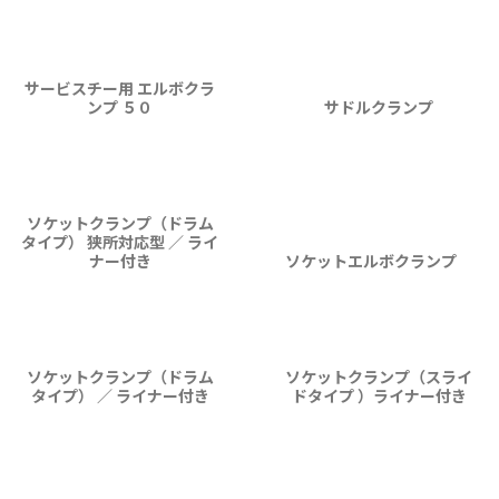
カタログ
動画
サービスチー用 エルボクラ
パーツリスト
ンプ ５０
サドルクランプ
商品Q&A
取扱説明書
精 機
ソケットクランプ（ドラム
タイプ） 狭所対応型 ／ ライ
ナー付き
ソケットエルボクランプ
営業所
採用情報
ソケットクランプ（ドラム
ソケットクランプ（スライ
タイプ） ／ ライナー付き
ドタイプ ）ライナー付き
お問い合わせ
個人情報保護方針