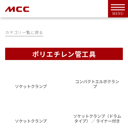
MENU
カテゴリ一覧に戻る
ポリエチレン管工具
トップ
For Overseas Customers
会社案内
会社概要
コンパクトエルボクラン
ソケットクランプ
プ
ＭＣＣとは
代表挨拶
CSR活動
アクセス
ソケットクランプ（ドラム
ソケットクランプ
タイプ） ／ ライナー付き
工具・機器
新商品