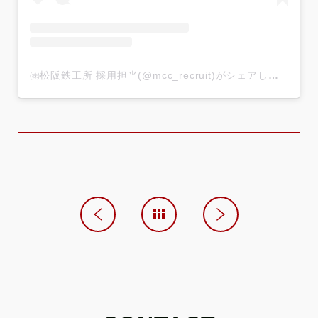
㈱松阪鉄工所 採用担当(@mcc_recruit)がシェアした投稿