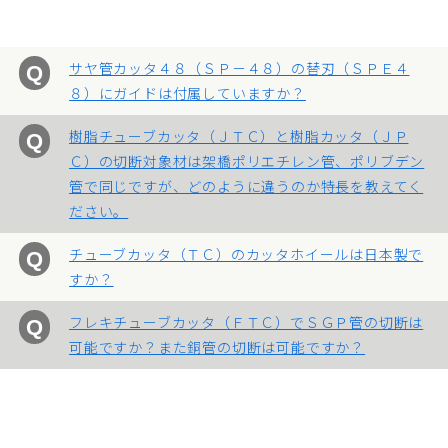
カタログ
動画
サヤ管カッタ４８（ＳＰ－４８）の替刃（ＳＰＥ４
パーツリスト
８）にガイドは付属していますか？
商品Q&A
樹脂チューブカッタ（ＪＴＣ）と樹脂カッタ（ＪＰ
取扱説明書
Ｃ）の切断対象材は架橋ポリエチレン管、ポリブデン
管で同じですが、どのように違うのか特長を教えてく
精 機
ださい。
チューブカッタ（ＴＣ）のカッタホイールは日本製で
営業所
すか？
採用情報
フレキチューブカッタ（ＦＴＣ）でＳＧＰ管の切断は
可能ですか？また銅管の切断は可能ですか？
お問い合わせ
個人情報保護方針