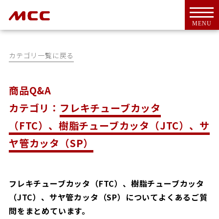
MENU
カテゴリ一覧に戻る
商品Q&A
トップ
カテゴリ：
フレキチューブカッタ
For Overseas Customers
（FTC）、樹脂チューブカッタ（JTC）、サ
会社案内
会社概要
ヤ管カッタ（SP）
ＭＣＣとは
代表挨拶
CSR活動
フレキチューブカッタ（FTC）、樹脂チューブカッタ
アクセス
（JTC）、サヤ管カッタ（SP）についてよくあるご質
問をまとめています。
工具・機器
新商品