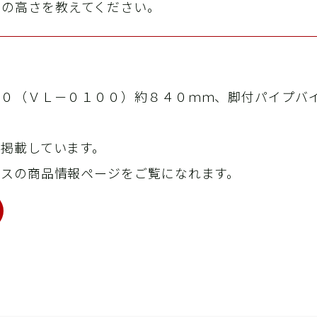
の高さを教えてください。
工
０（ＶＬ－０１００）約８４０ｍｍ、脚付パイプバ
掲載しています。
イスの商品情報ページをご覧になれます。
精
営