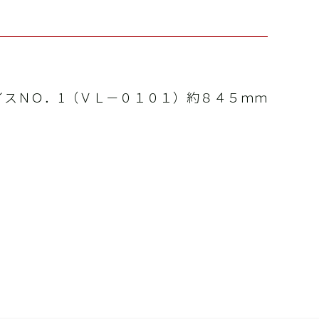
具・機器
新商品
カタログ
動画
イスＮＯ．1（ＶＬ－０１０１）約８４５ｍｍ
パーツリスト
商品Q&A
取扱説明書
 機
業所