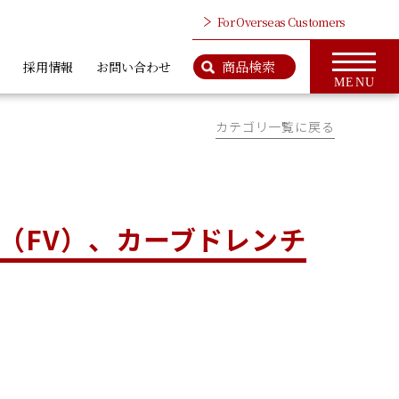
For Overseas Customers
商品検索
採用情報
お問い合わせ
MENU
カテゴリ一覧に戻る
検 索
商品情報のページはこちら
ップ
For Overseas Customers
タ、ワイヤロープ
カットベンダー、鉄筋カッタ
カッタ類
類
（FV）、カーブドレンチ
社案内
会社概要
ＭＣＣとは
代表挨拶
CSR活動
アクセス