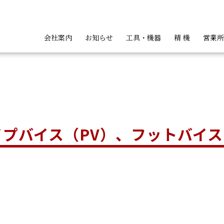
会社案内
お知らせ
工具・機器
精 機
営業所
：
ト
ッパ類
ハンディカッタ類
バンドカッ
イプバイス（PV）、フットバイス
会