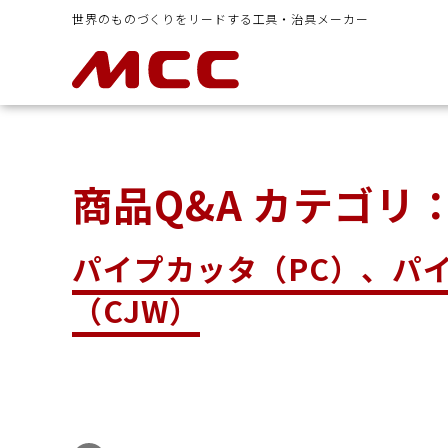
世界のものづくりをリードする工具・治具メーカー
商品Q&A カテゴリ
イヤシ
ラチェットレンチ類
ボルトクリ
パイプカッタ（PC）、パ
（CJW）