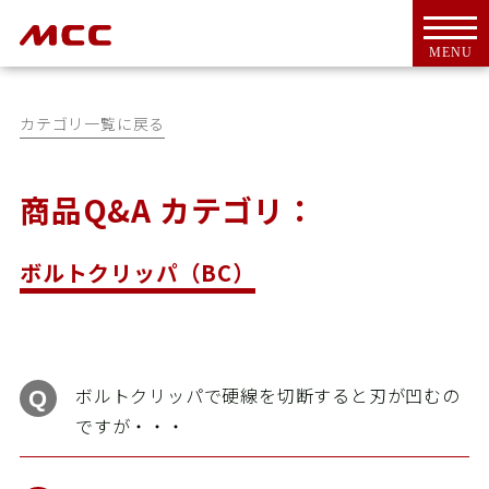
MENU
カテゴリ一覧に戻る
商品Q&A カテゴリ：
トップ
For Overseas Customers
ボルトクリッパ（BC）
会社案内
会社概要
ＭＣＣとは
代表挨拶
ボルトクリッパで硬線を切断すると刃が凹むの
CSR活動
ですが・・・
アクセス
工具・機器
新商品