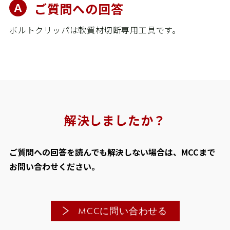
ご質問への回答
カタログ
動画
ボルトクリッパは軟質材切断専用工具です。
パーツリスト
商品Q&A
取扱説明書
精 機
解決しましたか？
営業所
ご質問への回答を読んでも解決しない場合は、MCCまで
採用情報
お問い合わせください。
お問い合わせ
個人情報保護方針
MCCに問い合わせる