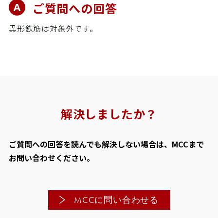
ご質問への回答
カタログ
動画
異形鉄筋は対象外です。
パーツリスト
商品Q&A
取扱説明書
精 機
解決しましたか？
営業所
ご質問への回答を読んでも解決しない場合は、MCCまで
採用情報
お問い合わせください。
お問い合わせ
個人情報保護方針
MCCに問い合わせる