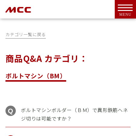
MENU
カテゴリ一覧に戻る
商品Q&A カテゴリ：
トップ
For Overseas Customers
ボルトマシン（BM）
会社案内
会社概要
ＭＣＣとは
代表挨拶
ボルトマシンボルダー（ＢＭ）で異形鉄筋へネ
CSR活動
ジ切りは可能ですか？
アクセス
工具・機器
新商品