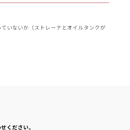
具・機器
新商品
っていないか（ストレーナとオイルタンクが
カタログ
動画
パーツリスト
商品Q&A
取扱説明書
 機
業所
わせください。