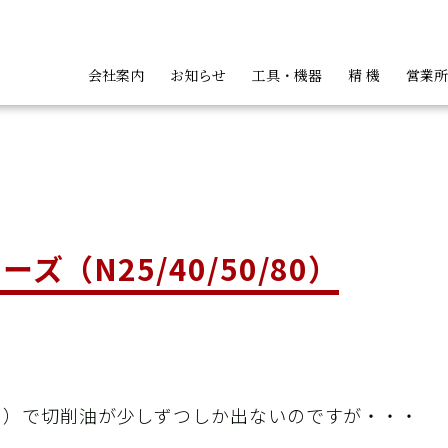
会社案内
お知らせ
工具・機器
精 機
営業所
：
ト
ッパ類
ハンディカッタ類
バンドカッ
（N25/40/50/80）
会
０）で切削油が少しずつしか出ないのですが・・・