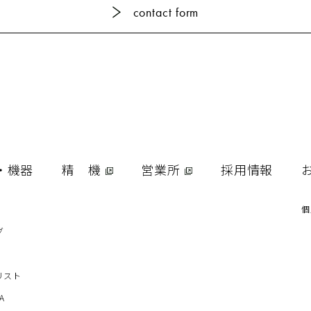
contact form
・機器
精 機
営業所
採用情報
個
グ
リスト
A