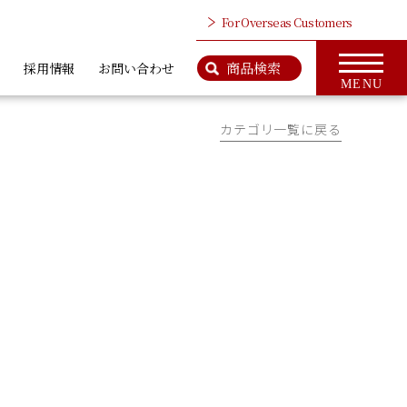
For Overseas Customers
商品検索
採用情報
お問い合わせ
MENU
カテゴリ一覧に戻る
検 索
商品情報のページはこちら
ップ
For Overseas Customers
タ、ワイヤロープ
カットベンダー、鉄筋カッタ
カッタ類
類
社案内
会社概要
ＭＣＣとは
代表挨拶
CSR活動
アクセス