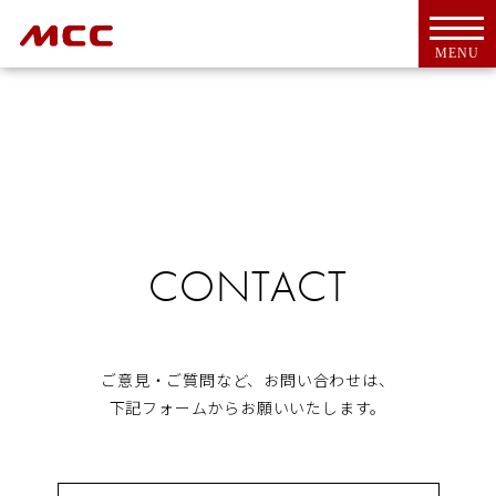
MENU
トップ
For Overseas Customers
CONTACT
会社案内
会社概要
ＭＣＣとは
代表挨拶
ご意見・ご質問など、お問い合わせは、
CSR活動
下記フォームからお願いいたします。
アクセス
工具・機器
新商品