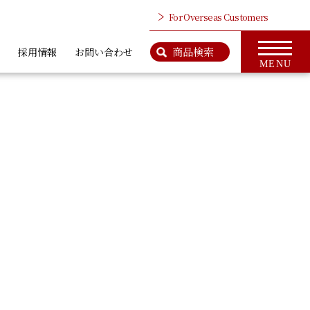
For Overseas Customers
商品検索
採用情報
お問い合わせ
MENU
検 索
商品情報のページはこちら
ップ
For Overseas Customers
タ、ワイヤロープ
カットベンダー、鉄筋カッタ
カッタ類
類
社案内
会社概要
ＭＣＣとは
代表挨拶
CSR活動
アクセス