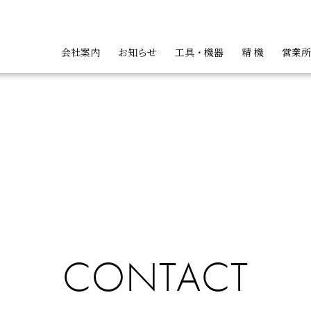
会社案内
お知らせ
工具・機器
精 機
営業所
ト
ッパ類
ハンディカッタ類
バンドカッ
会
CONTACT