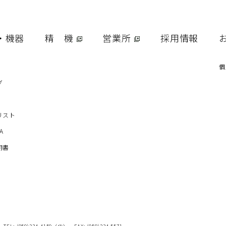
採
・機器
精 機
営業所
採用情報
お
個
グ
リスト
A
明書