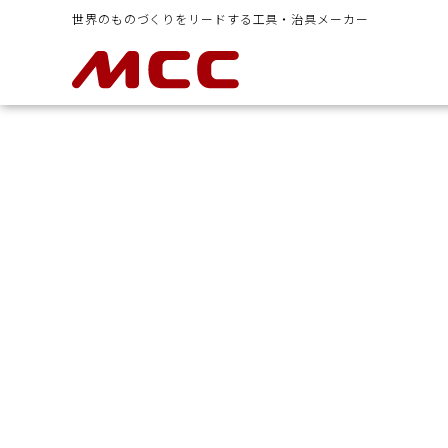
世界のものづくりをリードする工具・治具メーカー
イヤシ
ラチェットレンチ類
ボルトクリ