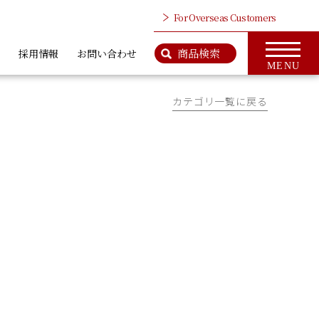
For Overseas Customers
商品検索
採用情報
お問い合わせ
MENU
カテゴリ一覧に戻る
検 索
商品情報のページはこちら
ップ
For Overseas Customers
タ、ワイヤロープ
カットベンダー、鉄筋カッタ
カッタ類
類
社案内
会社概要
ＭＣＣとは
代表挨拶
CSR活動
アクセス