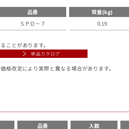
品番
質量(kg)
ＳＰＤ－７
0.19
することがあります。
単品カタログ
は価格改定により実際と異なる場合があります。
品番
入数