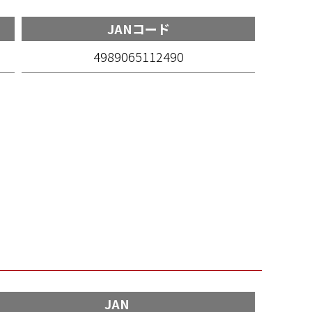
JANコード
4989065112490
JAN