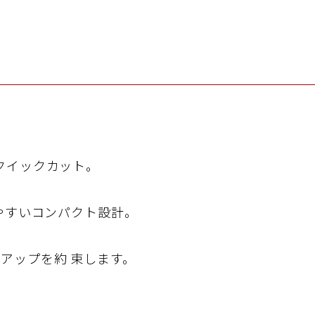
工
クイックカット。
やすいコンパクト設計。
精
アップを約 束します。
営