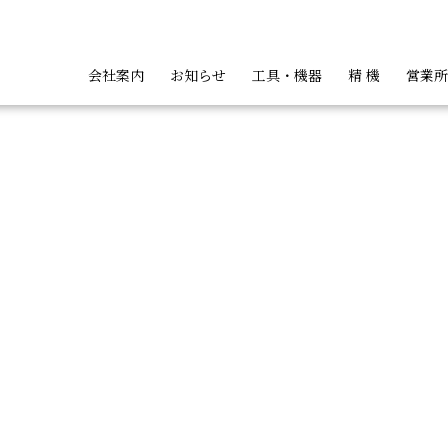
会社案内
お知らせ
工具・機器
精 機
営業所
ト
ッパ類
ハンディカッタ類
バンドカッ
会