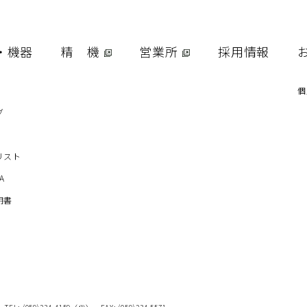
採
・機器
精 機
営業所
採用情報
お
個
グ
リスト
A
明書