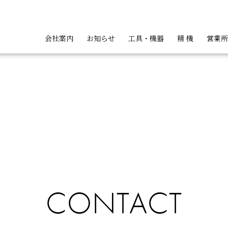
会社案内
お知らせ
工具・機器
精 機
営業所
ト
ッパ類
ハンディカッタ類
バンドカッ
会
CONTACT