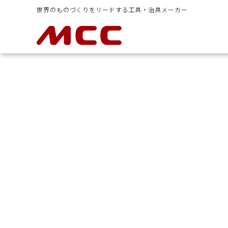
世界のものづくりをリードする工具・治具メーカー
イヤシ
ラチェットレンチ類
ボルトクリ