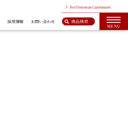
For Overseas Customers
商品検索
採用情報
お問い合わせ
MENU
検 索
商品情報のページはこちら
ップ
For Overseas Customers
タ、ワイヤロープ
カットベンダー、鉄筋カッタ
カッタ類
類
社案内
会社概要
ＭＣＣとは
代表挨拶
CSR活動
アクセス