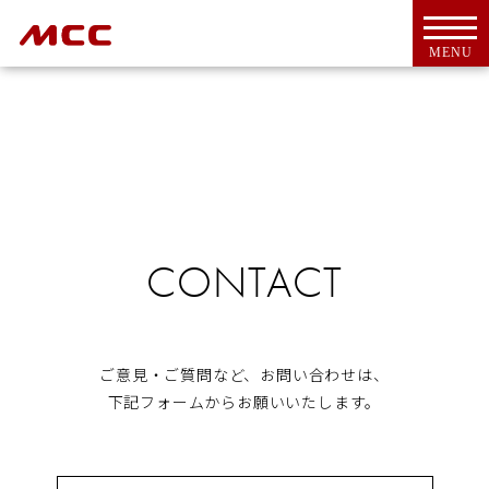
MENU
トップ
For Overseas Customers
CONTACT
会社案内
会社概要
ＭＣＣとは
代表挨拶
ご意見・ご質問など、お問い合わせは、
CSR活動
下記フォームからお願いいたします。
アクセス
工具・機器
新商品