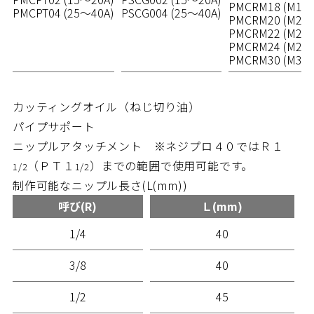
PMCRM18 (M18R
PMCPT04 (25～40A)
PSCG004 (25～40A)
PMCRM20 (M20R
PMCRM22 (M22R
PMCRM24 (M24R
PMCRM30 (M30R
カッティングオイル（ねじ切り油）
パイプサポート
ニップルアタッチメント ※ネジプロ４０ではＲ１
（ＰＴ１
）までの範囲で使用可能です。
1/2
1/2
制作可能なニップル長さ(L(mm))
呼び(R)
Ｌ(mm)
1/4
40
3/8
40
1/2
45