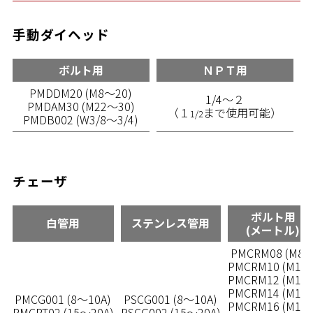
手動ダイヘッド
ボルト用
ＮＰＴ用
PMDDM20 (M8～20)
1/4～２
PMDAM30 (M22～30)
（１
まで使用可能）
1/2
PMDB002 (W3/8～3/4)
チェーザ
ボルト用
白管用
ステンレス管用
(メートル)
PMCRM08 (M8R
PMCRM10 (M10R
PMCRM12 (M12R
PMCRM14 (M14R
PMCG001 (8～10A)
PSCG001 (8～10A)
PMCRM16 (M16R
PMCPT02 (15～20A)
PSCG002 (15～20A)