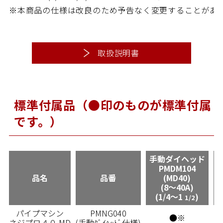
※本商品の仕様は改良のため予告なく変更することがあ
取扱説明書
標準付属品（●印のものが標準付属
です。）
手動ダイヘッド
PMDM104
品名
品番
(MD40)
(8～40A)
(1/4～1
)
1/2
パイプマシン
PMNG040
●※
ネジプロ４０ MD
(手動ﾀﾞｲﾍｯﾄﾞ仕様)