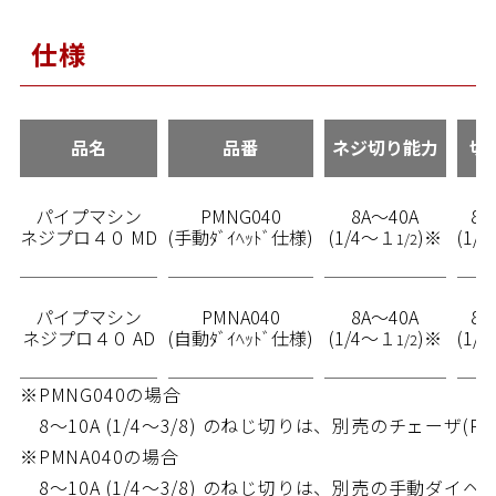
仕様
品名
品番
ネジ切り能力
切
パイプマシン
PMNG040
8A～40A
8A
ネジプロ４０ MD
(手動ﾀﾞｲﾍｯﾄﾞ仕様)
(1/4～１
)※
(1/
1/2
パイプマシン
PMNA040
8A～40A
8A
ネジプロ４０ AD
(自動ﾀﾞｲﾍｯﾄﾞ仕様)
(1/4～１
)※
(1/
1/2
※PMNG040の場合
8～10A (1/4～3/8) のねじ切りは、別売のチェーザ(PMC
※PMNA040の場合
8～10A (1/4～3/8) のねじ切りは、別売の手動ダイヘッド(