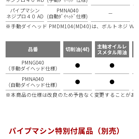
パイプマシン
PMNA040
－
ネジプロ４０ AD
(自動ﾀﾞｲﾍｯﾄﾞ仕様)
※手動ダイヘッド PMDM104(MD40)は、ボルトネジ Ｗ7
主軸オイルレ
品番
切削油(4ℓ)
スメタル用油
PMNG040
●
●
（手動ダイヘッド仕様）
PMNA040
●
●
（自動ダイヘッド仕様）
※本商品の仕様は改良のため予告なく変更することがあ
パイプマシン特別付属品（別売）