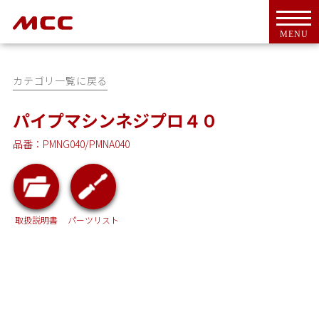
MENU
カテゴリ一覧に戻る
パイプマシンネジプロ４０
品番：PMNG040/PMNA040
トップ
For Overseas Customers
会社案内
会社概要
ＭＣＣとは
取扱説明書
パーツリスト
代表挨拶
CSR活動
アクセス
工具・機器
新商品