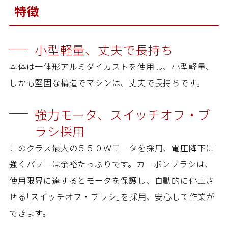
特徴
カタログ
動画
パーツリスト
小型軽量、丈夫で長持ち
商品Q&A
本体は一体形アルミダイカストを使用し、小型軽量、
取扱説明書
しかも堅固な構造でマシンは、丈夫で長持ちです。
精 機
強力モータ、スイッチオフ・ブ
ラシ採用
営業所
このクラス最大の５５０Ｗモータを採用、電圧降下に
採用情報
強くパワーは余裕たっぷりです。カーボンブラシは、
使用限界に達するとモータを保護し、自動的に停止さ
お問い合わせ
個人情報保護方針
せる｢スイッチオフ・ブラシ｣を採用、安心して作業が
できます。