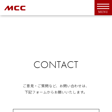
MENU
トップ
For Overseas Customers
CONTACT
会社案内
会社概要
ＭＣＣとは
代表挨拶
ご意見・ご質問など、お問い合わせは、
CSR活動
下記フォームからお願いいたします。
アクセス
工具・機器
新商品