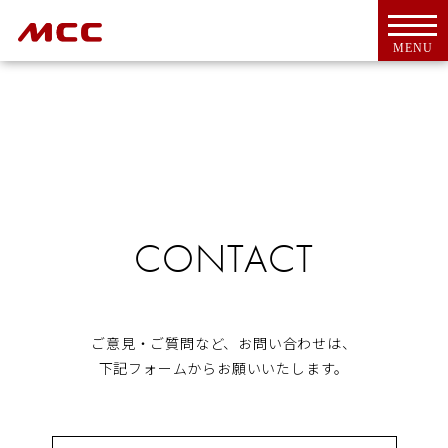
MENU
トップ
For Overseas Customers
CONTACT
会社案内
会社概要
ＭＣＣとは
代表挨拶
ご意見・ご質問など、お問い合わせは、
CSR活動
下記フォームからお願いいたします。
アクセス
工具・機器
新商品