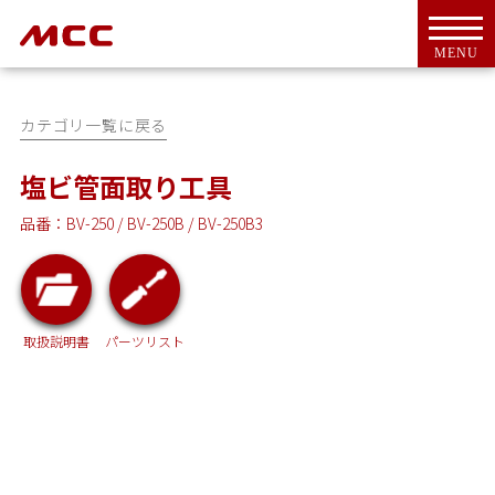
MENU
カテゴリ一覧に戻る
塩ビ管面取り工具
品番：BV-250 / BV-250B / BV-250B3
トップ
For Overseas Customers
会社案内
会社概要
ＭＣＣとは
取扱説明書
パーツリスト
代表挨拶
CSR活動
アクセス
工具・機器
新商品