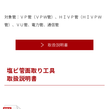
対象管：ＶＰ管（ＶＰＷ管）、ＨＩＶＰ管（ＨＩＶＰＷ
管）、ＶＵ管、電力管、通信管
取扱説明書
塩ビ管面取り工具
取扱説明書