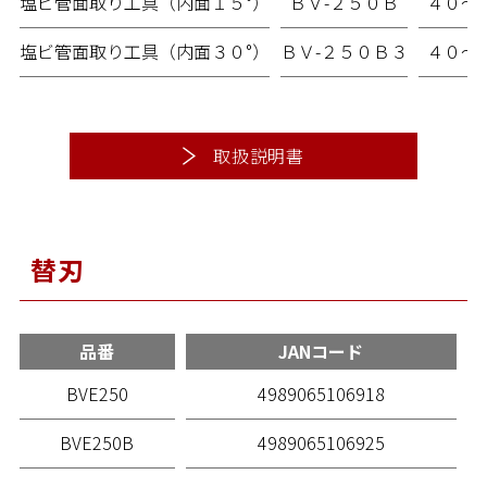
塩ビ管面取り工具（内面１５°）
ＢＶ-２５０Ｂ
４０～
塩ビ管面取り工具（内面３０°）
ＢＶ-２５０Ｂ３
４０～
取扱説明書
替刃
品番
JANコード
BVE250
4989065106918
BVE250B
4989065106925