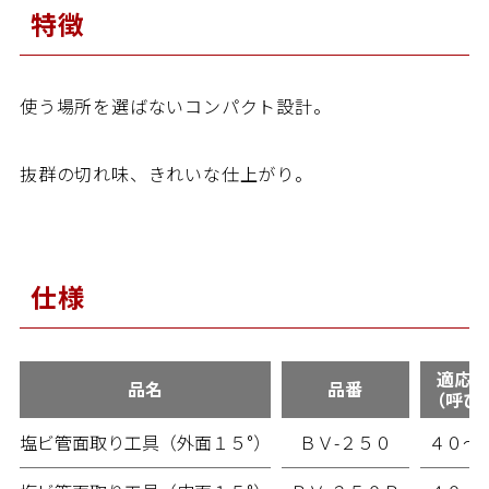
特徴
カタログ
動画
パーツリスト
使う場所を選ばないコンパクト設計。
商品Q&A
取扱説明書
抜群の切れ味、きれいな仕上がり。
精 機
営業所
仕様
採用情報
適応サ
品名
品番
（呼び
お問い合わせ
個人情報保護方針
塩ビ管面取り工具（外面１５°）
ＢＶ-２５０
４０～