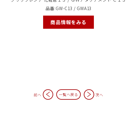
品番:GW-C13 / GWA13
カタログ
動画
商品情報をみる
パーツリスト
商品Q&A
取扱説明書
精 機
営業所
一覧へ戻る
前へ
次へ
採用情報
お問い合わせ
個人情報保護方針