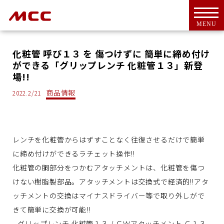
MENU
化粧管 呼び１３ を 傷つけずに 簡単に締め付け
ができる「グリップレンチ 化粧管１３」新登
場!!
商品情報
2022.2/21
トップ
For Overseas Customers
会社案内
会社概要
レンチを化粧管からはずすことなく往復させるだけで簡単
ＭＣＣとは
に締め付けができるラチェット操作!!
代表挨拶
化粧管の胴部分をつかむアタッチメントは、化粧管を傷つ
CSR活動
けない樹脂製部品。アタッチメントは交換式で経済的!!アタ
アクセス
ッチメントの交換はマイナスドライバー等で取り外しがで
きて簡単に交換が可能!!
工具・機器
グリップレンチ 化粧管１３ / ＧＷアタッチメント Ｃ１３
新商品