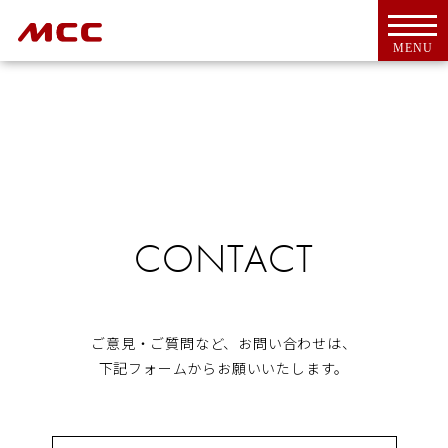
MENU
トップ
For Overseas Customers
CONTACT
会社案内
会社概要
ＭＣＣとは
代表挨拶
ご意見・ご質問など、お問い合わせは、
CSR活動
下記フォームからお願いいたします。
アクセス
工具・機器
新商品