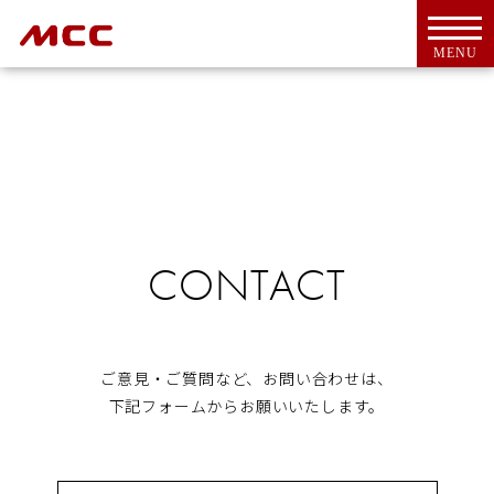
MENU
トップ
For Overseas Customers
CONTACT
会社案内
会社概要
ＭＣＣとは
代表挨拶
ご意見・ご質問など、お問い合わせは、
CSR活動
下記フォームからお願いいたします。
アクセス
工具・機器
新商品